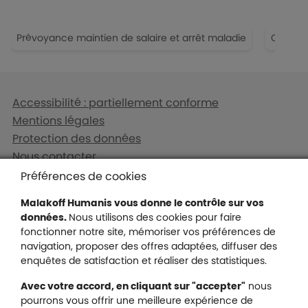
Prévoyance maintien de salaire et arrêt maladie
Couvert
Liens en bas de page
Accessibilité : partiellement conforme
Mentions légales
Protection des données
Nous contacter
Plan du site
Préférences de cookies
Gestion des cookies
Malakoff Humanis vous donne le contrôle sur vos
données.
Nous utilisons des cookies pour faire
fonctionner notre site, mémoriser vos préférences de
navigation, proposer des offres adaptées, diffuser des
Malakoff Humanis sur X (no
enquêtes de satisfaction et réaliser des statistiques.
Malakoff Humanis sur Facebook (nouvel
Malakoff Humanis sur YouTube (no
Malakoff Humanis sur 
Avec votre accord, en cliquant sur "accepter"
nous
Footer autres sites
pourrons vous offrir une meilleure expérience de