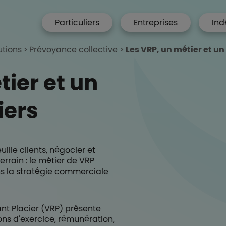
menu hp
Particuliers
Entreprises
Ind
 Accueil
utions
Prévoyance collective
Les VRP, un métier et un
tier et un
iers
ille clients, négocier et
errain : le métier de VRP
s la stratégie commerciale
nt Placier (VRP) présente
ions d'exercice, rémunération,