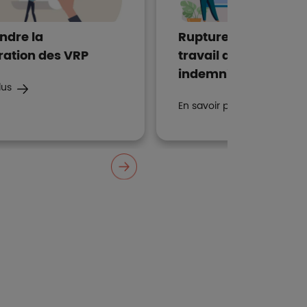
dre la
Rupture du contrat 
ation des VRP
travail d'un VRP : qu
indemnités ?
lus
En savoir plus