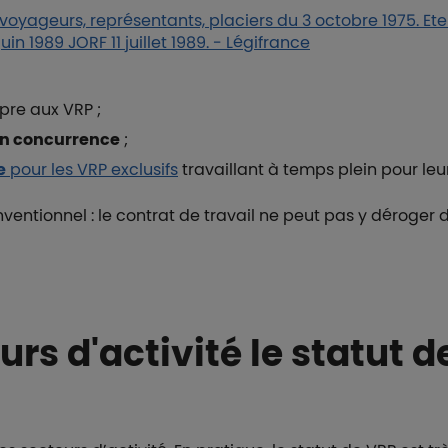
voyageurs, représentants, placiers du 3 octobre 1975. Et
juin 1989 JORF 11 juillet 1989. - Légifrance
opre aux VRP ;
on concurrence
;
e
pour les VRP exclusifs
travaillant à temps plein pour le
nventionnel : le contrat de travail ne peut pas y déroger
rs d'activité le statut 