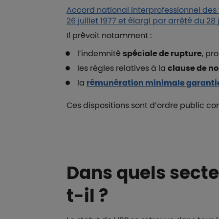
Accord national interprofessionnel des 
26 juillet 1977 et élargi par arrêté du 28 
Il prévoit notamment :
l’indemnité
spéciale de rupture
, pr
les règles relatives à la
clause de n
la
rémunération minimale garanti
Ces dispositions sont d’ordre public co
Dans quels secteu
t-il ?